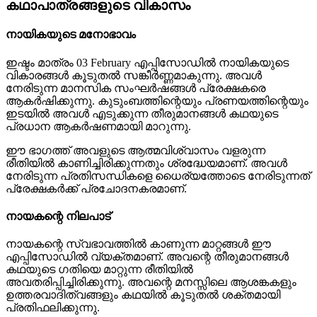
കഥാപാത്രങ്ങളുടെ വികാസം
നായികയുടെ മനോഭാവം
ഇഷ്ടം മാത്രം 03 February എപ്പിസോഡിൽ നായികയുടെ
വികാരങ്ങൾ കൂടുതൽ സങ്കീർണ്ണമാകുന്നു. അവൾ
നേരിടുന്ന മാനസിക സംഘർഷങ്ങൾ പ്രേക്ഷകരെ
ആകർഷിക്കുന്നു. കുടുംബത്തിന്റെയും പ്രണയത്തിന്റെയും
ഇടയിൽ അവൾ എടുക്കുന്ന തീരുമാനങ്ങൾ കഥയുടെ
പ്രധാന ആകർഷണമായി മാറുന്നു.
ഈ ഭാഗത്ത് അവളുടെ ആത്മവിശ്വാസം വളരുന്ന
രീതിയിൽ കാണിച്ചിരിക്കുന്നതും ശ്രദ്ധേയമാണ്. അവൾ
നേരിടുന്ന പ്രതിസന്ധികളെ ധൈര്യത്തോടെ നേരിടുന്നത്
പ്രേക്ഷകർക്ക് പ്രചോദനകരമാണ്.
നായകന്റെ നിലപാട്
നായകന്റെ സ്വഭാവത്തിൽ കാണുന്ന മാറ്റങ്ങൾ ഈ
എപ്പിസോഡിൽ വ്യക്തമാണ്. അവന്റെ തീരുമാനങ്ങൾ
കഥയുടെ ഗതിയെ മാറ്റുന്ന രീതിയിൽ
അവതരിപ്പിച്ചിരിക്കുന്നു. അവന്റെ മനസ്സിലെ ആശങ്കകളും
ഉത്തരവാദിത്വങ്ങളും കഥയിൽ കൂടുതൽ ശക്തമായി
പ്രതിഫലിക്കുന്നു.