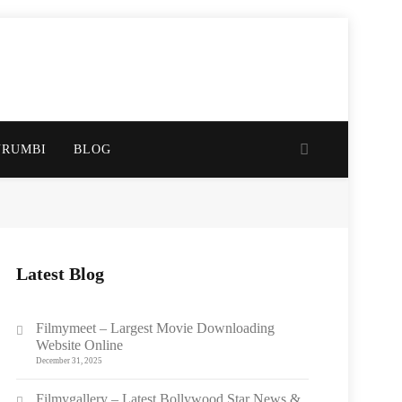
URUMBI
BLOG
Latest Blog
Filmymeet – Largest Movie Downloading
Website Online
December 31, 2025
Filmygallery – Latest Bollywood Star News &