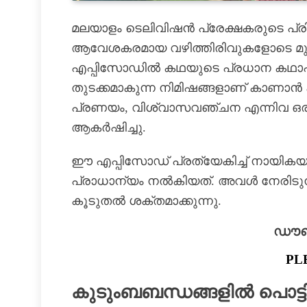
മലയാളം ടെലിവിഷൻ പ്രേക്ഷകരുടെ പ്
ആവേശകരമായ വഴിത്തിരിവുകളോടെ മുന്നേറ
എപ്പിസോഡിൽ കഥയുടെ പ്രധാന കഥാപാത്
തുടക്കമാകുന്ന നിമിഷങ്ങളാണ് കാണാൻ
പ്രണയം, വിശ്വാസവഞ്ചന എന്നിവ ഒരുമ
ആകർഷിച്ചു.
ഈ എപ്പിസോഡ് പ്രത്യേകിച്ച് നായി
പ്രാധാന്യം നൽകിയത്. അവൾ നേരിടുന്
കൂടുതൽ ശക്തമാക്കുന്നു.
ഡൗൺല
PL
കുടുംബബന്ധങ്ങളിൽ പൊട്ടിപ