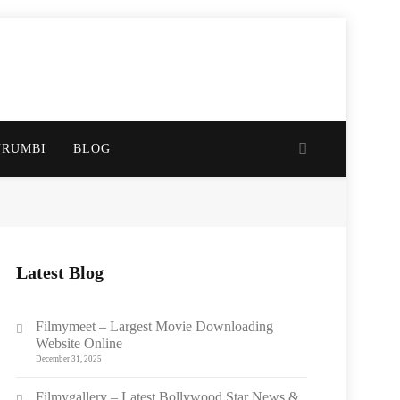
URUMBI
BLOG
Latest Blog
Filmymeet – Largest Movie Downloading
Website Online
December 31, 2025
Filmygallery – Latest Bollywood Star News &