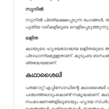
സുനിൽ
സുനിൽ പ്രത്യക്ഷപ്പെടുന്ന രംഗങ്ങൾ, 
പുതിയ വഴികളിലൂടെ വെളിപ്പെടുത്തുന്നു.
ലളിത
കഥയുടെ ഹൃദയഭാഗമായ ലളിതയുടെ 
പ്രാധാന്യമുള്ളതാണ്. കുടുംബ ബന്ധ
ശ്രദ്ധേയമാണ്.
കഥാശൈലി
പതമറാറ്റ് എപ്പിസോഡിന്റെ കഥാശൈലി 
പശ്ചാത്തലവുംകൊണ്ട് സമൃദ്ധമാണ്. ക
സംഭാഷണങ്ങളിലൂടെയും ഹൃദയ സ്പർ
ദുരന്തങ്ങൾ, ദുര്ബലതകൾ, സന്തോഷം, വ