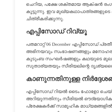
ചെറിയ, പക്ഷേ ശക്തമായ ആക്‌ഷൻ രംഗങ
കൂട്ടുന്നു. ഇവ മുഖ്യകഥാപാത്രങ്ങളു
ചിത്രീകരിക്കുന്നു.
എപ്പിസോഡ് റിവ്യൂ
പതമറാറ്റ് 06 December എപ്പിസോഡ് പ്രത
അഭിനയവും സംഭാഷണങ്ങളും മനോഹര
കുടുംബ സംഘർഷങ്ങളും കഥയുടെ മൂലധന
സുതാര്യതയും സീരിയലിന്റെ ദൃശ്യശൈല
കാണുന്നതിനുള്ള നിർദ്ദേശ
എപ്പിസോഡ് റിയൽ ടൈം ഫോളോ ചെയ്യ
അറിയുന്നതിനും സീരിയൽ ഔദ്യോഗിക സ്ട
പ്രേക്ഷകർക്ക് സാമൂഹിക മാധ്യമങ്ങളിൽ