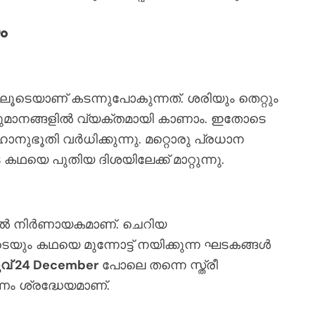
ം
ടെയാണ് കടന്നുപോകുന്നത്. ശരിയും തെറ്റും
 തീരുമാനങ്ങളിൽ വ്യക്തമായി കാണാം. ഇതോടെ
ാനുഭൂതി വർധിക്കുന്നു. മറ്റൊരു പ്രധാന
യെ പുതിയ ദിശയിലേക്ക് മാറ്റുന്നു.
ൽ നിർണായകമാണ്. ചെറിയ
യും കഥയെ മുന്നോട്ട് നയിക്കുന്ന ഘടകങ്ങൾ
വ് 24 December
പോലെ തന്നെ സ്ത്രീ
 ശ്രദ്ധേയമാണ്.