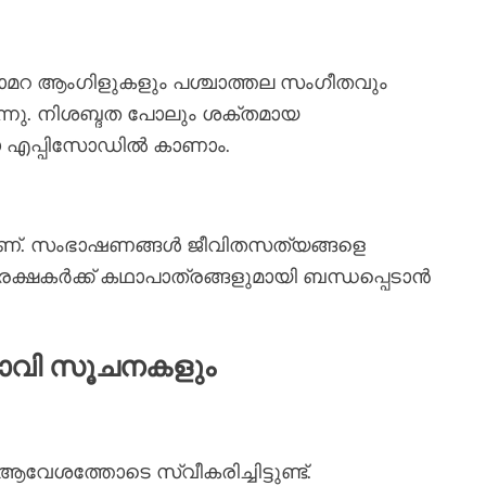
യാമറ ആംഗിളുകളും പശ്ചാത്തല സംഗീതവും
ുന്നു. നിശബ്ദത പോലും ശക്തമായ
ഈ എപ്പിസോഡിൽ കാണാം.
താണ്. സംഭാഷണങ്ങൾ ജീവിതസത്യങ്ങളെ
േക്ഷകർക്ക് കഥാപാത്രങ്ങളുമായി ബന്ധപ്പെടാൻ
ഭാവി സൂചനകളും
ശത്തോടെ സ്വീകരിച്ചിട്ടുണ്ട്.