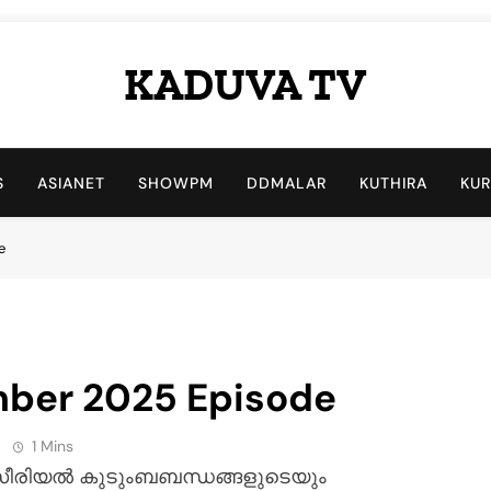
KADUVA TV
Kaduva TV Blog
S
ASIANET
SHOWPM
DDMALAR
KUTHIRA
KU
e
mber 2025 Episode
1 Mins
 സീരിയൽ കുടുംബബന്ധങ്ങളുടെയും