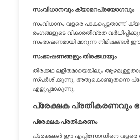
സംവിധാനവും ക്യാമറപ്രയോഗവും
സംവിധാനം വളരെ പാകപ്പെട്ടതാണ്. ക്
രംഗങ്ങളുടെ വികാരതീവ്രത വർധിപ്പിക്ക
സംഭാഷണമായി മാറുന്ന നിമിഷങ്ങൾ 
സംഭാഷണങ്ങളും തിരക്കഥയും
തിരക്കഥ ലളിതമായെങ്കിലും ആഴമുള്ള
സ്പർശിക്കുന്നു. അതുകൊണ്ടുതന്നെ പ്ര
എളുപ്പമാകുന്നു.
പ്രേക്ഷക പ്രതികരണവും 
പ്രേക്ഷക പ്രതികരണം
പ്രേക്ഷകർ ഈ എപ്പിസോഡിനെ വളരെ ആവേ