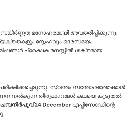
്കീർണ്ണത മനോഹരമായി അവതരിപ്പിക്കുന്നു.
 അവ്യക്തതകളും സ്നേഹവും ഒരേസമയം
ിമിഷങ്ങൾ പ്രേക്ഷക മനസ്സിൽ ശക്തമായ
ഷിക്കപ്പെടുന്നു. സ്വന്തം സന്തോഷത്തേക്കാൾ
മുൻഗണന നൽകുന്ന തീരുമാനങ്ങൾ കഥയെ കൂടുതൽ
െമ്പനീർപൂവ് 24 December
എപ്പിസോഡിന്റെ
ു.