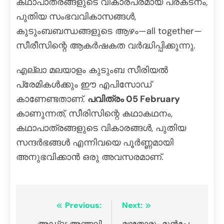
കഥാപാത്രങ്ങളുടെ വികാരപരമായ പ്രകടനം,
പുതിയ സംഭവവികാസങ്ങൾ,
കുടുംബബന്ധങ്ങളുടെ ആഴം—all together—
സീരീസിന്റെ ആകർഷകത വർദ്ധിപ്പിക്കുന്നു.
എല്ലാ മലയാളം കുടുംബ സീരിയൽ
പ്രേമികൾക്കും ഈ എപിസോഡ്
കാണേണ്ടതാണ്.
പവിത്രം 05 February
കാണുന്നത്, സീരിസിന്റെ കഥാകഥനം,
കഥാപാത്രങ്ങളുടെ വികാരങ്ങൾ, പുതിയ
സന്ദർഭങ്ങൾ എന്നിവയെ പൂർണ്ണമായി
അനുഭവിക്കാൻ ഒരു അവസരമാണ്.
Previous:
Next:
അഡ്വ: അഞ്ജലി
മഴതോരും മുൻപേ