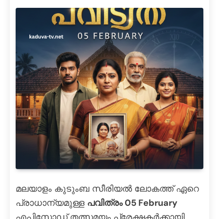
മലയാളം കുടുംബ സീരിയൽ ലോകത്ത് ഏറെ
പ്രാധാന്യമുള്ള
പവിത്രം 05 February
എപിസോഡ് തത്സമയം പ്രേക്ഷകർക്കായി