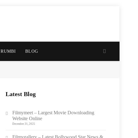
URUMBI
BLOG
Latest Blog
Filmymeet – Largest Movie Downloading
Website Online
December 31, 2025
Filmygallery – Latest Bollywood Star News &