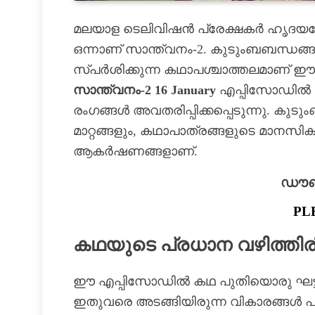
മലയാള ടെലിവിഷൻ പ്രേക്ഷകർ ഹൃദയത
ഒന്നാണ് സാന്ത്വനം-2. കുടുംബബന്ധങ
സ്പർശിക്കുന്ന കഥാപശ്ചാത്തലമാണ് ഈ 
സാന്ത്വനം-2 16 January
എപ്പിസോഡിൽ പ്
രംഗങ്ങൾ അവതരിപ്പിക്കപ്പെടുന്നു. കുടു
മാറ്റങ്ങളും, കഥാപാത്രങ്ങളുടെ മാന
ആകർഷണങ്ങളാണ്.
ഡൗൺല
PL
കഥയുടെ പ്രധാന വഴിത്തി
ഈ എപ്പിസോഡിൽ കഥ പുതിയൊരു ഘട്ടത്ത
ഇതുവരെ അടങ്ങിയിരുന്ന വികാരങ്ങൾ പു