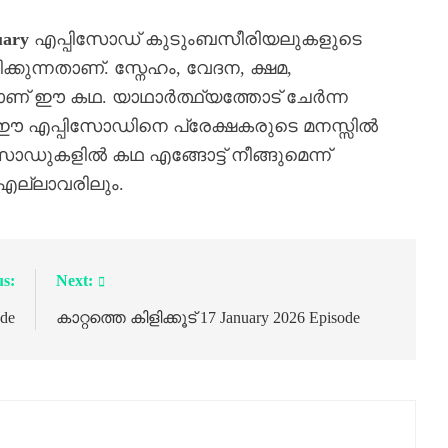
uary
എപ്പിസോഡ് കുടുംബസീരിയലുകളുടെ
കുന്നതാണ്. സ്നേഹം, വേദന, ക്ഷമ,
ാണ് ഈ കഥ. യാഥാർത്ഥ്യത്തോട് ചേർന്ന
എപ്പിസോഡിനെ പ്രേക്ഷകരുടെ മനസ്സിൽ
ിസോഡുകളിൽ കഥ എങ്ങോട്ട് നീങ്ങുമെന്ന്
എല്ലാവരിലും.
us:
Next:
ode
കാറ്റത്തെ കിളിക്കൂട് 17 January 2026 Episode