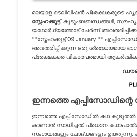
മലയാള ടെലിവിഷൻ പ്രേക്ഷകരുടെ ഹൃദ
സ്നേഹക്കൂട്ട്
. കുടുംബബന്ധങ്ങൾ, സൗഹൃദ
യാഥാർഥ്യത്തോട് ചേർന്ന് അവതരിപ്പിക്
**സ്നേഹക്കൂട്ട് 09 January ** എപ്
അവതരിപ്പിക്കുന്ന ഒരു ശ്രദ്ധേയമായ ഭ
പ്രേക്ഷകരെ വികാരപരമായി ആകർഷിക്കുന
ഡൗൺല
PL
ഇന്നത്തെ എപ്പിസോഡിന്
ഇന്നത്തെ എപ്പിസോഡിൽ കഥ കൂടുതൽ ശക്
കാണാൻ സാധിച്ചത്. പ്രധാന കഥാപാത്ര
സംശയങ്ങളും ചോദ്യങ്ങളും ഉയരുന്നു. 