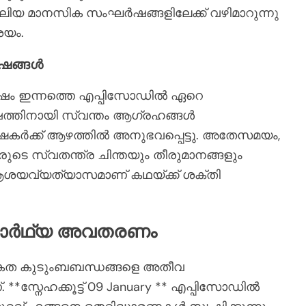
യ മാനസിക സംഘർഷങ്ങളിലേക്ക് വഴിമാറുന്നു
ശയം.
ഷങ്ങൾ
ഷം ഇന്നത്തെ എപ്പിസോഡിൽ ഏറെ
ോഷത്തിനായി സ്വന്തം ആഗ്രഹങ്ങൾ
േക്ഷകർക്ക് ആഴത്തിൽ അനുഭവപ്പെട്ടു. അതേസമയം,
െ സ്വതന്ത്ര ചിന്തയും തീരുമാനങ്ങളും
 ആശയവ്യത്യാസമാണ് കഥയ്ക്ക് ശക്തി
ാഥാർഥ്യ അവതരണം
ത്യേകത കുടുംബബന്ധങ്ങളെ അതീവ
**സ്നേഹക്കൂട്ട് 09 January ** എപ്പിസോഡിൽ