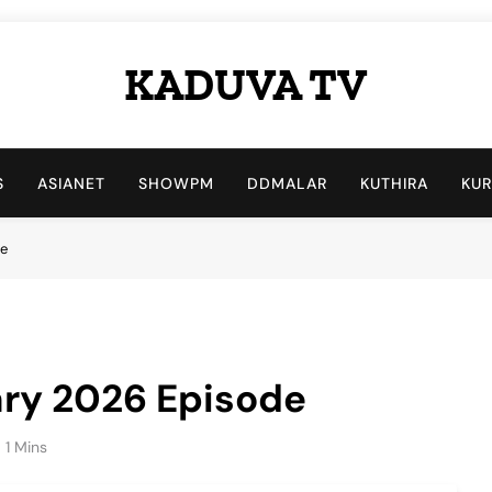
KADUVA TV
Kaduva TV Blog
S
ASIANET
SHOWPM
DDMALAR
KUTHIRA
KU
de
uary 2026 Episode
1 Mins